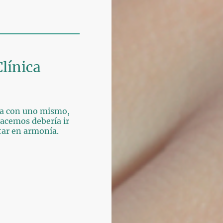
Clínica
cia con uno mismo,
hacemos debería ir
tar en armonía.